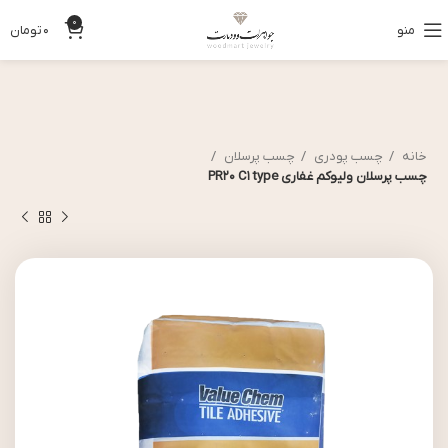
0
منو
0
تومان
خانه
چسب پودری
چسب پرسلان
چسب پرسلان ولیوکم غفاری PR20 C1 type