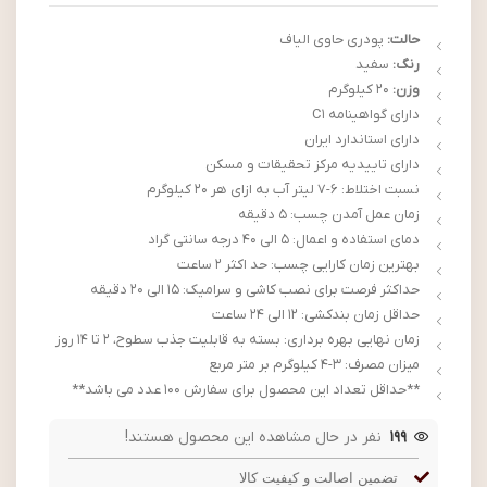
حالت:
پودری حاوی الیاف
رنگ:
سفید
وزن:
20 کیلوگرم
دارای گواهینامه C1
دارای استاندارد ایران
دارای تاییدیه مرکز تحقیقات و مسکن
نسبت اختلاط: 6-7 لیتر آب به ازای هر 20 کیلوگرم
زمان عمل آمدن چسب: 5 دقیقه
دمای استفاده و اعمال: 5 الی 40 درجه سانتی گراد
بهترین زمان کارایی چسب: حد اکثر 2 ساعت
حداکثر فرصت برای نصب کاشی و سرامیک: 15 الی 20 دقیقه
حداقل زمان بندکشی: 12 الی 24 ساعت
زمان نهایی بهره برداری: بسته به قابلیت جذب سطوح، 2 تا 14 روز
میزان مصرف: 3-4 کیلوگرم بر متر مربع
**حداقل تعداد این محصول برای سفارش 100 عدد می باشد**
199
نفر در حال مشاهده این محصول هستند!
تضمین اصالت و کیفیت کالا