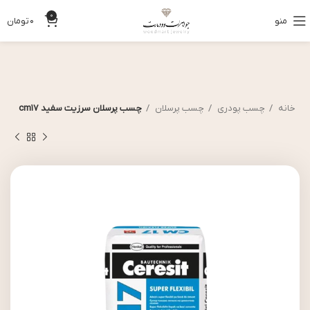
0
منو
0
تومان
خانه
چسب پودری
چسب پرسلان
چسب پرسلان سرزیت سفید cm17