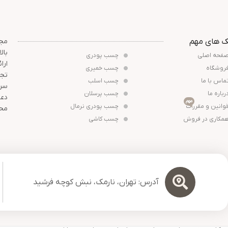
ک های مهم
مجم
بال
فحه اصلی
چسب پودری
ارا
روشگاه
چسب خمیری
تجر
ماس با ما
چسب اسلب
سرم
رباره ما
چسب پرسلان
دعو
مهم
وانین و مقررات
چسب پودری نرمال
محص
مکاری در فروش
چسب کاشی
آدرس: تهران، نارمک، نبش کوچه فرشید