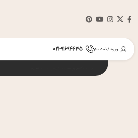
021-91694635
ورود / ثبت نام
چسب کاشی
چسب پودری
چسب خمیری