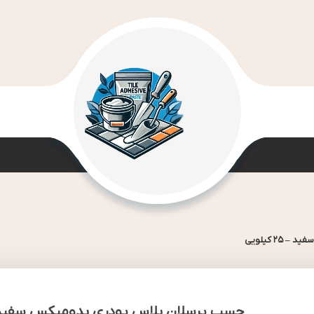
2 کیلویی
چسب پرسلان پلاس پودری بدومیکس سفید – 25 کیل