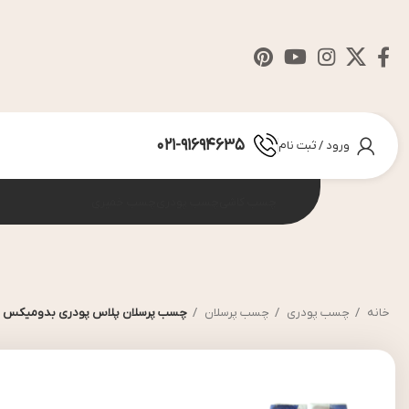
021-91694635
ورود / ثبت نام
چسب کاشی
چسب پودری
چسب خمیری
خانه
چسب پودری
چسب پرسلان
چسب پرسلان پلاس پودری بدومیکس سفید – 5