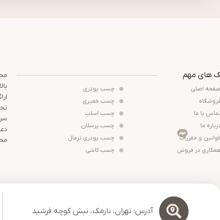
ک های مهم
مجم
بال
فحه اصلی
چسب پودری
ارا
روشگاه
چسب خمیری
تجر
ماس با ما
چسب اسلب
سرم
رباره ما
چسب پرسلان
دعو
مهم
وانین و مقررات
چسب پودری نرمال
محص
مکاری در فروش
چسب کاشی
آدرس: تهران، نارمک، نبش کوچه فرشید