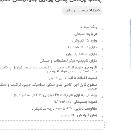
دسته:
چسب پرسلان
رنگ:
سفید
بر پایه:
سیمان
وزن:
25 کیلوگرم
دارای گواهینامه C1
دارای استاندارد ایران
دارای تاییدیه مرکز تحقیقات و مسکن
افزودنی:
حاوی الیاف، سیمان با کیفیت بالا، ماسه کوارتز، پر کننده
پودر معدنی و سایر مواد افزودنی
نسبت اختلاط با آب:
7 الی 8 لیتر
سطوح قابل اجرا:
کاشی های سنگی، سرامیک، چینی، گرانیت و سنگ
طبیعی
پوشش به ازای هر پاکت 25 کیلویی:
4.5 الی 5 متر مربع
قدرت چسبندگی:
۰/۷ N/mm²
مقاومت دمایی:
۳۰+ تا ۸۰+ درجه سانتیگراد
زمان گیرایش:
24 ساعت